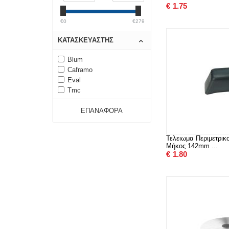
€
1.75
€0
€279
ΚΑΤΑΣΚΕΥΑΣΤΉΣ
Blum
Caframo
Eval
Tmc
ΕΠΑΝΑΦΟΡΆ
Τελειωμα Περιμετρι
Μήκος 142mm ...
€
1.80