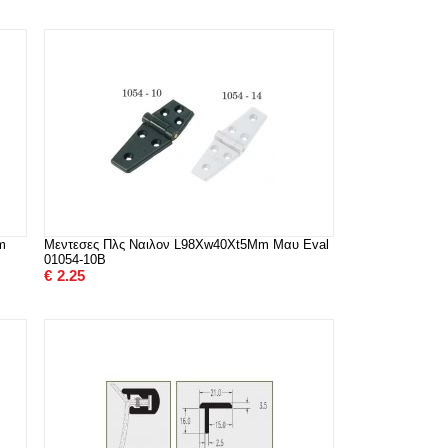
m
Μεντεσες Πλς Ναιλον L98Xw40Xt5Mm Μαυ Eval
01054-10B
€
2.25