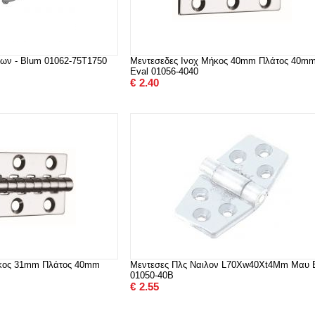
ων - Blum 01062-75T1750
Μεντεσεδες Ινοχ Μήκος 40mm Πλάτος 40m
Eval 01056-4040
€
2.40
ήκος 31mm Πλάτος 40mm
Μεντεσες Πλς Ναιλον L70Xw40Xt4Mm Μαυ 
01050-40B
€
2.55