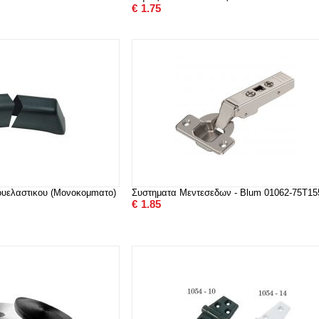
€
1.75
κουελαστικου (Μονοκομmατο)
Συστηματα Μεντεσεδων - Blum 01062-75T15
€
1.85