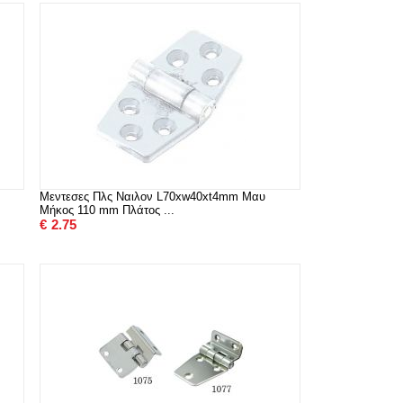
Μεντεσες Πλς Ναιλον L70xw40xt4mm Μαυ
Μήκος 110 mm Πλάτος ...
€
2.75