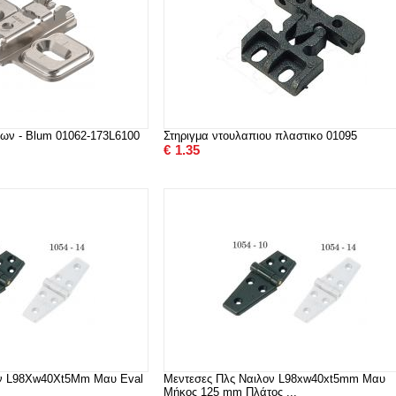
ων - Blum 01062-173L6100
Στηριγμα ντουλαπιου πλαστικο 01095
€
1.35
ον L98Xw40Xt5Mm Μαυ Eval
Μεντεσες Πλς Ναιλον L98xw40xt5mm Μαυ
Μήκος 125 mm Πλάτος ...