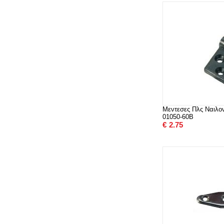
Μεντεσες Πλς Ναιλ
01050-60B
€
2.75