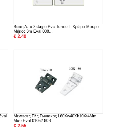
m
Βαση Απο Σκληρο Pvc Τυπου Τ Χρώμα Μαύρο
Μήκος 3m Eval 008...
€
2.40
Eval
Μεντεσες Πλς Γωνιακος L60Xw40Xh10Xt4Mm
Μαυ Eval 01052-80B
€
2.55