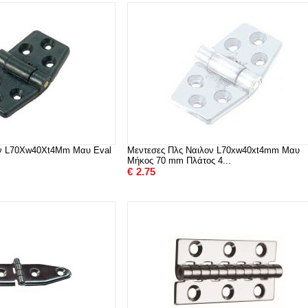
ον L70Xw40Xt4Mm Μαυ Eval
Μεντεσες Πλς Ναιλον L70xw40xt4mm Μαυ
Μήκος 70 mm Πλάτος 4...
€
2.75