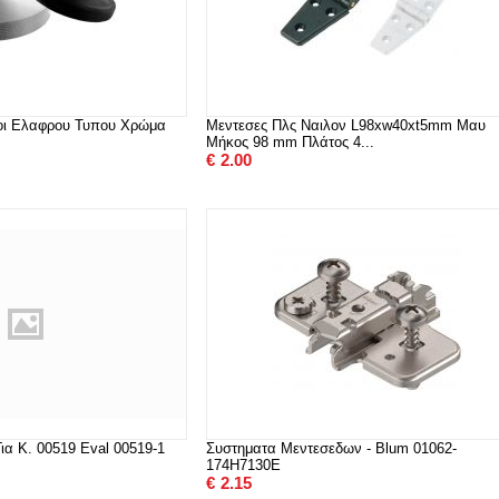
κοι Ελαφρου Τυπου Χρώμα
Μεντεσες Πλς Ναιλον L98xw40xt5mm Μαυ
Μήκος 98 mm Πλάτος 4...
€
2.00
Για Κ. 00519 Eval 00519-1
Συστηματα Μεντεσεδων - Blum 01062-
174H7130E
€
2.15