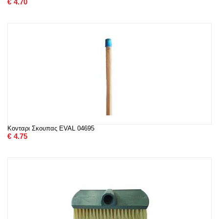
€
4.70
Κονταρι Σκουπας EVAL 04695
€
4.75