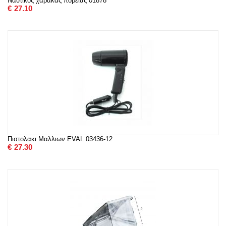
Ναυτικος χαρακας πορειας 01878
€
27.10
Πιστολακι Μαλλιων EVAL 03436-12
€
27.30