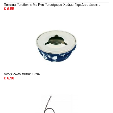
Πατακια Υποδoxης Με Pvc Υποσtρωμα Χρώμα Γκρι Διαστάσεις L...
€
6.55
Ανοξειδωτο τασακι 02940
€
6.90