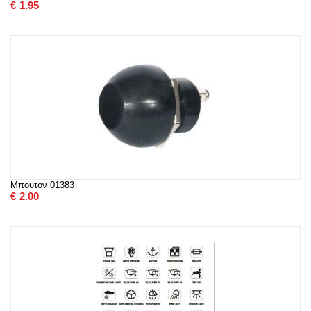
€
1.95
Μπουτον 01383
€
2.00