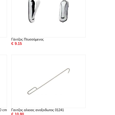
Γάντζος Πτυσσόμενος
€
9.15
40 cm
Γαντζος αλιειας ανοξειδωτος 01241
€
10.80