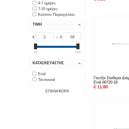
4-7 ημέρες
7-10 ημέρες
Κατόπιν Παραγγελίας
ΤΙΜΉ
€
– €
€2
€59
ΚΑΤΑΣΚΕΥΑΣΤΉΣ
Eval
Γαντζοι Σταθεροι Δι
Tecnoseal
Eval 00720-18
€
11.80
ΕΠΑΝΑΦΟΡΆ