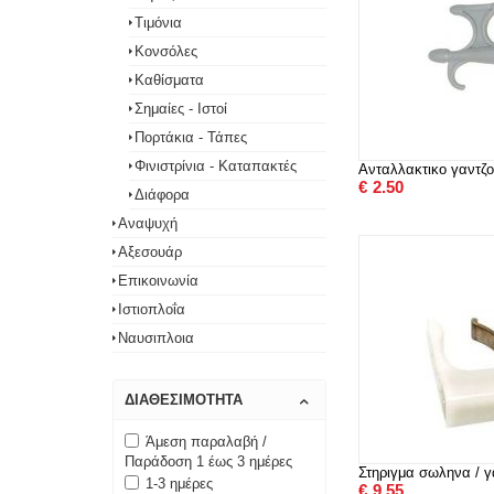
Τιμόνια
Κονσόλες
Καθίσματα
Σημαίες - Ιστοί
Πορτάκια - Τάπες
Φινιστρίνια - Καταπακτές
Ανταλλακτικο γαντζ
€
2.50
Διάφορα
Αναψυχή
Αξεσουάρ
Επικοινωνία
Ιστιοπλοΐα
Ναυσιπλοια
ΔΙΑΘΕΣΙΜΌΤΗΤΑ
Άμεση παραλαβή /
Παράδοση 1 έως 3 ημέρες
Στηριγμα σωληνα / γ
1-3 ημέρες
€
9.55