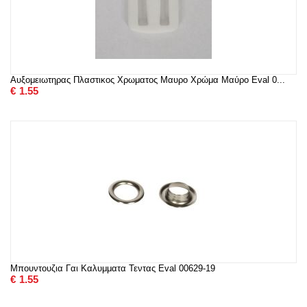
Αυξομειωτηρας Πλαστικος Χρωματος Μαυρο Χρώμα Μαύρο Eval 0...
€
1.55
Μπουντουζια Γαι Καλυμματα Τεντας Eval 00629-19
€
1.55