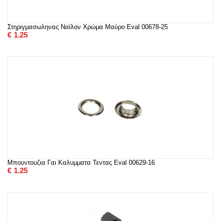
Στηριγμασωληνας Ναϊλον Χρώμα Μαύρο Eval 00678-25
€
1.25
Μπουντουζια Γαι Καλυμματα Τεντας Eval 00629-16
€
1.25