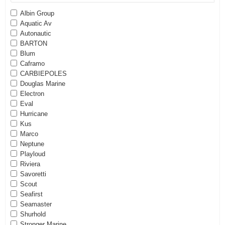
Albin Group
Aquatic Av
Autonautic
BARTON
Blum
Caframo
CARBIEPOLES
Douglas Marine
Electron
Eval
Hurricane
Kus
Marco
Neptune
Playloud
Riviera
Savoretti
Scout
Seafirst
Seamaster
Shurhold
Stronger Marine