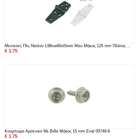
Μεντεσες Πλς Ναιλον L98xw40xt5mm Μαυ Μήκος 125 mm Πλάτος ...
€
1.75
Κουμπωμα Αρσενικο Με Βιδα Μήκος 15 mm Eval 00749-9
€
1.75