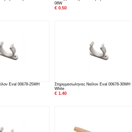
08W
€
0.50
ϊλον Eval 00678-25WH
Στηριγμασωληνας Ναϊλον Eval 00678-30WH
White
€
1.40