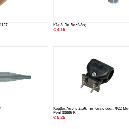
01127
Κλειδί Για Βαλβίδες
€
4.15
7
Κομβος Λαβης Σταθ. Για Καγκ/Κουπ Φ22 Μα
Eval 00665-B
€
5.25