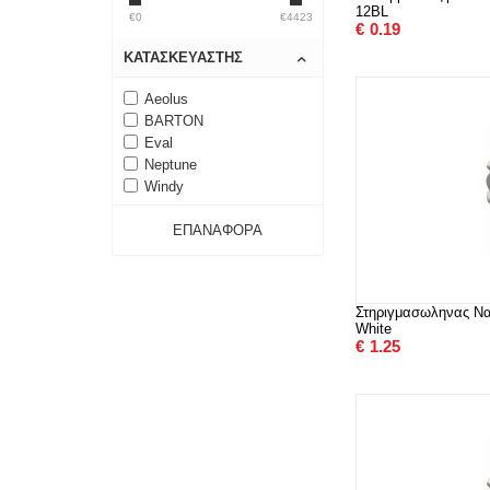
12BL
€0
€4423
€
0.19
ΚΑΤΑΣΚΕΥΑΣΤΉΣ
Aeolus
BARTON
Eval
Neptune
Windy
ΕΠΑΝΑΦΟΡΆ
Στηριγμασωληνας Να
White
€
1.25