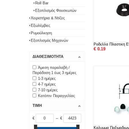
Roll Bar
Εξοπλισμός Φουσκωτών
Χειριστήρια & Ντίζες
Εξωλέμβιες
Ρυμούλκηση
Εξοπλισμός Μηχανών
Ροδελλα Πλαστικη E
€
0.19
ΔΙΑΘΕΣΙΜΌΤΗΤΑ
Άμεση παραλαβή /
Παράδοση 1 έως 3 ημέρες
1-3 ημέρες
4-7 ημέρες
7-10 ημέρες
Κατόπιν Παραγγελίας
ΤΙΜΉ
€
– €
Καλυμμα Παξιμαδιω