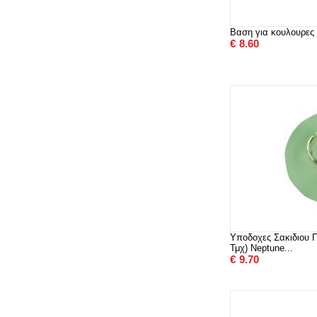
Βαση για κουλουρες
€
8.60
Υποδοχες Σακιδιου Π
Τμχ) Neptune...
€
9.70