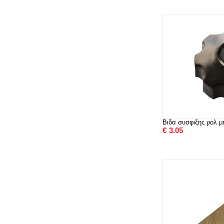
Βιδα συσφιξης ρολ 
€
3.05