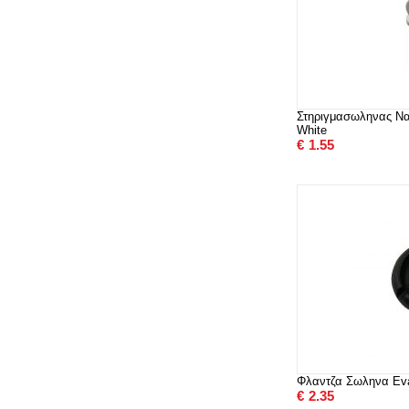
Στηριγμασωληνας Να
White
€
1.55
Φλαντζα Σωληνα Eva
€
2.35