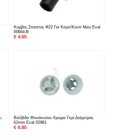
Κομβος Σπαστος Φ22 Για Καγκ/Κουπ Μαυ Eval
00664-B
€
4.65
υ
Βαλβιδα Φουσκωτου Χρώμα Γκρι Διάμετρος
62mm Eval 02981
€
6.85