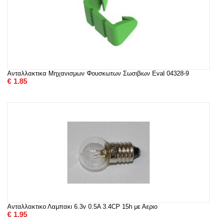
Ανταλλακτικα Μηχανισμων Φουσκωτων Σωσιβιων Eval 04328-9
€
1.85
Ανταλλακτικο Λαμπακι 6.3v 0.5A 3.4CP 15h με Αεριο
€
1.95