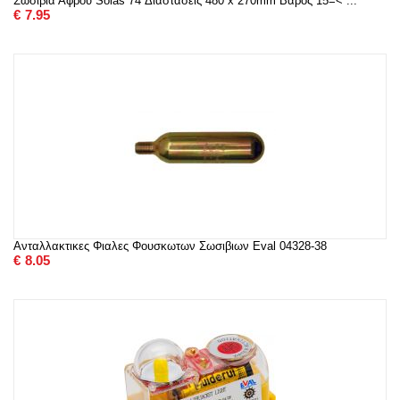
Σωσιβια Αφρου Solas 74 Διαστάσεις 480 x 270mm Βάρος 15=< ...
€
7.95
Ανταλλακτικες Φιαλες Φουσκωτων Σωσιβιων Eval 04328-38
€
8.05