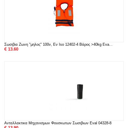
Σωσιβια Ζωνη "μηλος" 100ν, Εν Ιso 12402-4 Βάρος >40kg Eva...
€
13.60
Ανταλλακτικα Μηχανισμων Φουσκωτων Σωσιβιων Eval 04328-8
€
13.90