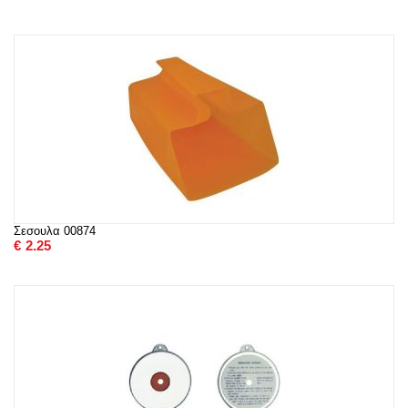
Σεσουλα 00874
€
2.25