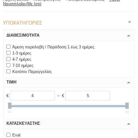
Ναυσιπλοΐας/Με Ιστό
ΥΠΟΚΑΤΗΓΟΡΊΕΣ
ΔΙΑΘΕΣΙΜΌΤΗΤΑ
Άμεση παραλαβή / Παράδοση 1 έως 3 ημέρες
1-3 ημέρες
4-7 ημέρες
7-10 ημέρες
Κατόπιν Παραγγελίας
ΤΙΜΉ
€
– €
€4
€5
ΚΑΤΑΣΚΕΥΑΣΤΉΣ
Eval