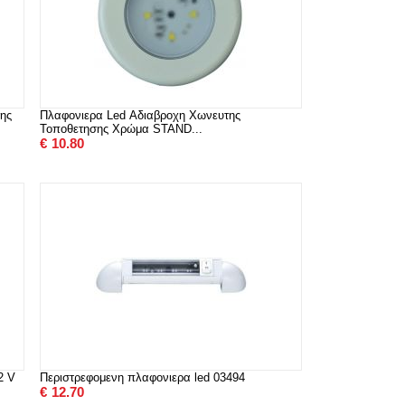
ης
Πλαφονιερα Led Αδιαβροχη Χωνευτης
Τοποθετησης Χρώμα STAND...
€
10.80
2 V
Περιστρεφομενη πλαφονιερα led 03494
€
12.70