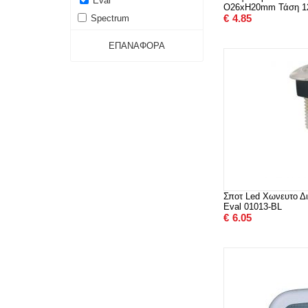
Eval
O26xH20mm Τάση 12
€
4.85
Spectrum
ΕΠΑΝΑΦΟΡΆ
Σποτ Led Χωνευτο Δ
Eval 01013-BL
€
6.05