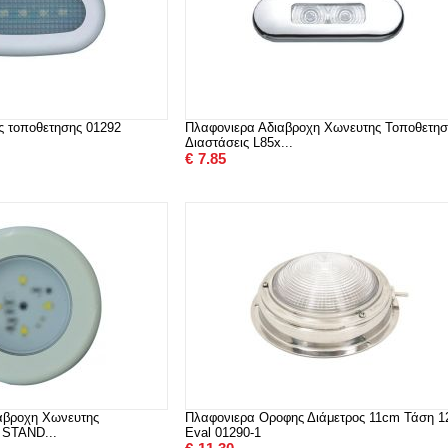
ς τοποθετησης 01292
Πλαφονιερα Αδιαβροχη Χωνευτης Τοποθετησ
Διαστάσεις L85x...
€
7.85
αβροχη Χωνευτης
Πλαφονιερα Οροφης Διάμετρος 11cm Τάση 1
 STAND...
Eval 01290-1