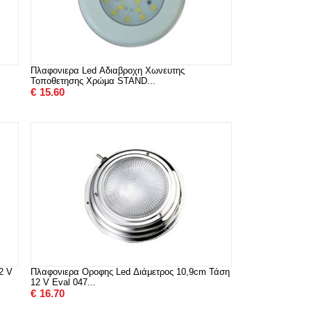
Πλαφονιερα Led Αδιαβροχη Χωνευτης
Τοποθετησης Χρώμα STAND...
€
15.60
2 V
Πλαφονιερα Οροφης Led Διάμετρος 10,9cm Τάση
12 V Eval 047...
€
16.70