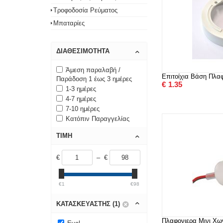
Τροφοδοσία Ρεύματος
Μπαταρίες
ΔΙΑΘΕΣΙΜΌΤΗΤΑ
Άμεση παραλαβή /
Επιτοίχια Βάση Πλα
Παράδοση 1 έως 3 ημέρες
€
1.35
1-3 ημέρες
4-7 ημέρες
7-10 ημέρες
Κατόπιν Παραγγελίας
ΤΙΜΉ
€
– €
€1
€98
ΚΑΤΑΣΚΕΥΑΣΤΉΣ (1)
Πλαφονιερα Μινι Χω