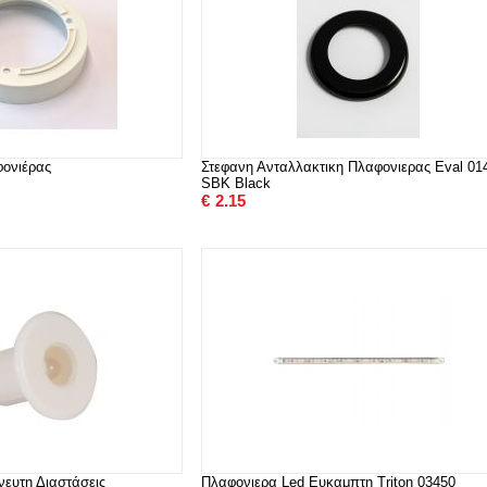
φονιέρας
Στεφανη Ανταλλακτικη Πλαφονιερας Eval 01
SBK Black
€
2.15
νευτη Διαστάσεις
Πλαφονιερα Led Ευκαμπτη Triton 03450