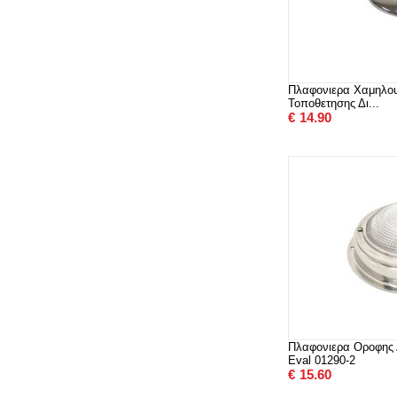
Πλαφονιερα Χαμηλου
Τοποθετησης Δι...
€
14.90
Πλαφονιερα Οροφης 
Eval 01290-2
€
15.60