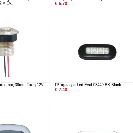
 V Ev...
€
5.70
ιάμετρος 38mm Τάση 12V
Πλαφονιερα Led Eval 03449-BK Black
€
7.40