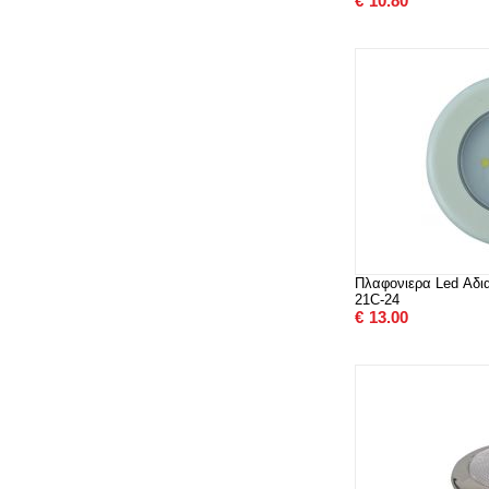
€
10.80
Πλαφονιερα Led Αδι
21C-24
€
13.00