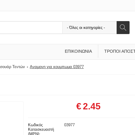
ΕΠΙΚΟΙΝΩΝΊΑ
ΤΡΌΠΟΙ ΑΠΟΣ
εσουάρ Τεντών
Αναμονη για κουμπωμα 03977
€
2.45
Κωδικός
03977
Κατασκευαστή
(MPN):