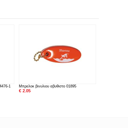
4476-1
Μπρελοκ βινυλιου αβυθιστο 01895
€
2.05