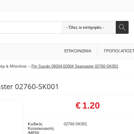
ΕΠΙΚΟΙΝΩΝΊΑ
ΤΡΌΠΟΙ ΑΠΟΣ
υάρ & Μπετόνια
Pin Suzuki 09204-02004 Seamaster 02760-SK001
aster 02760-SK001
€
1.20
Κωδικός
02760-SK001
Κατασκευαστή
(MPN):