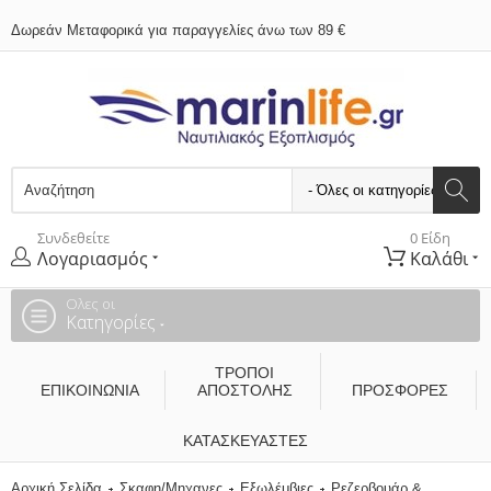
Δωρεάν Μεταφορικά για παραγγελίες άνω των 89 €
Συνδεθείτε
0 Είδη
Λογαριασμός
Καλάθι
Ολες οι
Κατηγορίες
ΤΡΌΠΟΙ
ΕΠΙΚΟΙΝΩΝΊΑ
ΑΠΟΣΤΟΛΉΣ
ΠΡΟΣΦΟΡΕΣ
ΚΑΤΑΣΚΕΥΑΣΤΈΣ
Αρχική Σελίδα
Σκαφη/Μηχανες
Εξωλέμβιες
Ρεζερβουάρ &